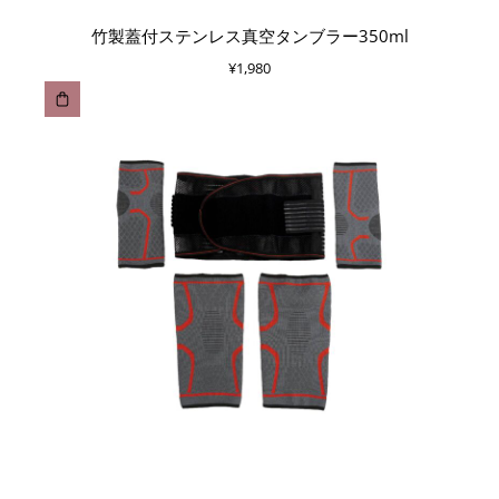
竹製蓋付ステンレス真空タンブラー350ml
¥
1,980