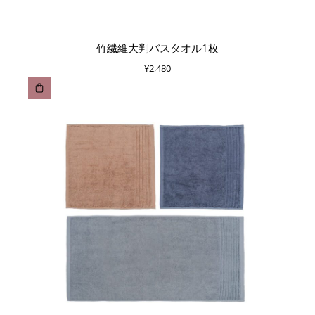
竹繊維大判バスタオル1枚
¥
2,480